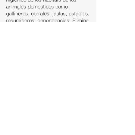
animales domésticos como
gallineros, corrales, jaulas, establos,
resumideros, dependencias. Elimina
los malos olores y aleja moscas.
Diluir 350 cc. en 20 litros de agua
suficiente para desinfectar una
superficie de 80 m2 por baldeo y
150 m2 por aspersión.
Contraindicaciones
En felinos y porcinos se encuentra
contraindicado su uso tópico y en
aquellos animales alérgicos al fenol.
Conservar entre 0° y 35°C.
Volver