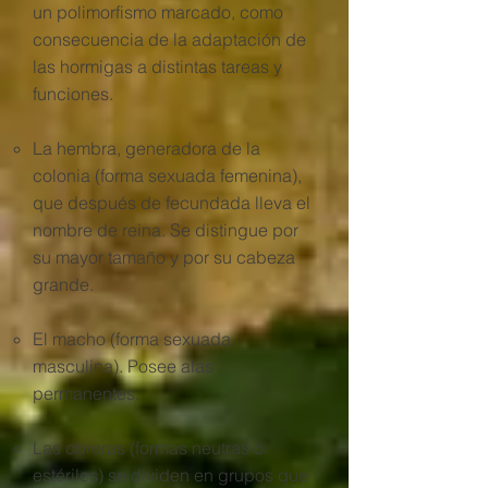
un polimorfismo marcado, como
consecuencia de la adaptación de
las hormigas a distintas tareas y
funciones.
La hembra, generadora de la
colonia (forma sexuada femenina),
que después de fecundada lleva el
nombre de reina. Se distingue por
su mayor tamaño y por su cabeza
grande.
El macho (forma sexuada
masculina). Posee alas
permanentes.
Las obreras (formas neutras o
estériles) se dividen en grupos que