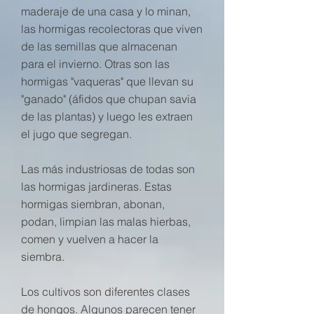
maderaje de una casa y lo minan,
las hormigas recolectoras que viven
de las semillas que almacenan
para el invierno. Otras son las
hormigas "vaqueras" que llevan su
"ganado" (áfidos que chupan savia
de las plantas) y luego les extraen
el jugo que segregan.
Las más industriosas de todas son
las hormigas jardineras. Estas
hormigas siembran, abonan,
podan, limpian las malas hierbas,
comen y vuelven a hacer la
siembra.
Los cultivos son diferentes clases
de hongos. Algunos parecen tener