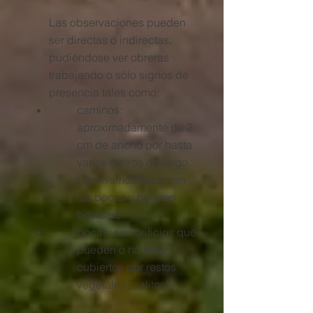
Las observaciones pueden
ser directas o indirectas,
pudiéndose ver obreras
trabajando o sólo signos de
presencia tales como:
caminos:
aproximadamente de 2
cm de ancho por hasta
varios metros de largo.
Los mismos nacen en
las bocas y pueden
bifurcars
bocas: son orificios que
pueden o no estar
cubiertos por restos
vegetales (palitos).