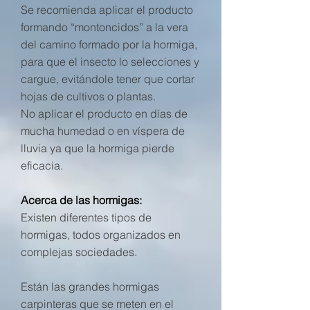
Se recomienda aplicar el producto
formando “montoncidos” a la vera
del camino formado por la hormiga,
para que el insecto lo selecciones y
cargue, evitándole tener que cortar
hojas de cultivos o plantas.
No aplicar el producto en días de
mucha humedad o en víspera de
lluvia ya que la hormiga pierde
eficacia.​
Acerca de las hormigas:
Existen diferentes tipos de
hormigas, todos organizados en
complejas sociedades.
Están las grandes hormigas
carpinteras que se meten en el