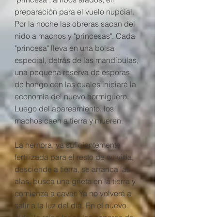
preparación para el vuelo nupcial.
Por la noche las obreras sacan del
nido a machos y "princesas". Cada
"princesa" lleva en una bolsa
especial, detrás de las mandíbulas,
una pequeña reserva de esporas
de hongo con las cuales iniciará la
economía del nuevo hormiguero.
Luego del apareamiento, los
machos caen a tierra y mueren.
La hembra, ya suficientemente
fertilizada para el resto de su vida,
desciende a tierra, se arranca las
alas, busca una grieta en la tierra y
comienza a cavar. Ya no volverá a
salir a la luz del día. En el nuevo