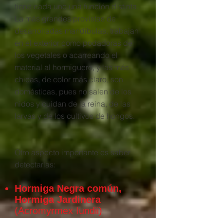
tiene cada uno una función distinta.
La más grandes provistas de
desarrolladas mandíbulas, trabajan
en el exterior como podadoras de
los vegetales o acarreando el
material al hormiguero, y las más
chicas, de color más claro, son
domésticas, pues no salen de los
nidos y cuidan de la reina, de las
larvas y de los cultivos de hongos.
Otro aspecto importante es saber
detectarlas:
Hormiga Negra común,
Hormiga Jardinera
(Acromyrmex Iundii)