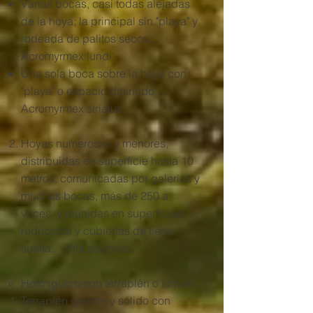
Varias bocas, casi todas alejadas
de la hoya; la principal sin "playa" y
rodeada de palitos secos....
Acromyrmex lundi.
Una sola boca sobre la hoya con
"playa" o espacio desnudo....
Acromyrmex striatus.
Hoyas numerosas y menores,
distribuidas en superficie hasta 10
metros, comunicadas por galerías y
muchas bocas, más de 250 a
veces, y reunidas en superficies
reducidas y cubiertas de tierra
suelta.... Atta sexdens.
Hormiguero con terraplén o túmulo:
Terraplén grande y sólido con