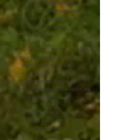
Algunos pueden verse
inactivos momentáneamente y
también se pueden observar
otros que actúan de
respiraderos.
En ciertas ocasiones no están
del todo visibles. Pueden
estar ubicadas en sitios
inaccesibles como por
ejemplo bajo la copa de
algún arbusto, disimulados en
el césped, etc.
No siempre se ubican en un
cantero; pueden encontrarse
en el zócalo de una pared
interna o externa, en un piso