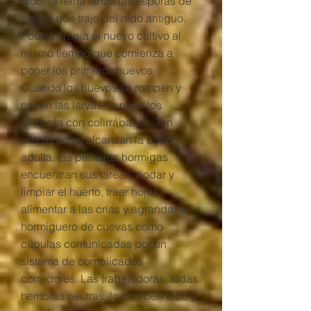
nido, la reina lanza las esporas de
hongo que trajo del nido antiguo.
Poda y limpia el nuevo cultivo al
mismo tiempo que comienza a
poner los primeros huevos .
Cuando los huevos se rompen y
nacen las larvas, la reina los
alimenta con colirrábanos. Tan
pronto como alcanzan la edad
adulta, las primeras hormigas
encuentran sus tareas: podar y
limpiar el huerto, traer hojas,
alimentar a las crías y agrandar el
hormiguero de cuevas como
cúpulas comunicadas por un
sistema de complicados
corredores. Las trabajadoras, todas
hembras neutras, lo deciden todo y