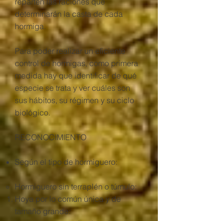
reparten las raciones que
determinarán la casta de cada
hormiga.
Para poder realizar un eficiente
control de hormigas, como primera
medida hay que identificar de qué
especie se trata y ver cuáles son
sus hábitos, su régimen y su ciclo
biológico.
RECONOCIMIENTO​
Según el tipo de hormiguero:
Hormiguero sin terraplén o túmulo:
Hoya por lo común única y de
tamaño grande: