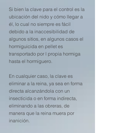
Si bien la clave para el control es la
ubicación del nido y cómo llegar a
él, lo cual no siempre es fácil
debido a la inaccesibilidad de
algunos sitios, en algunos casos el
hormiguicida en pellet es
transportado por l propia hormiga
hasta el hormiguero.
En cualquier caso, la clave es
eliminar a la reina, ya sea en forma
directa alcanzándola con un
insecticida o en forma indirecta,
eliminando a las obreras, de
manera que la reina muera por
inanición.