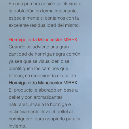
En una primera acción se eliminará
la población en forma importante,
especialmente si contamos con la
excelente residualidad del mismo.
Hormiguicida Manchester MIREX
Cuando se advierte una gran
cantidad de hormiga negra común,
ya sea que se visualicen o se
identifiquen los caminos que
forman, se recomienda el uso de
Hormiguicida Manchester MIREX
.
El producto, elaborado en base a
pellet y con aromatizantes
naturales, atrae a la hormiga e
instintivamente lleva el pellet al
hormiguero, para acopiarlo para la
invierno.