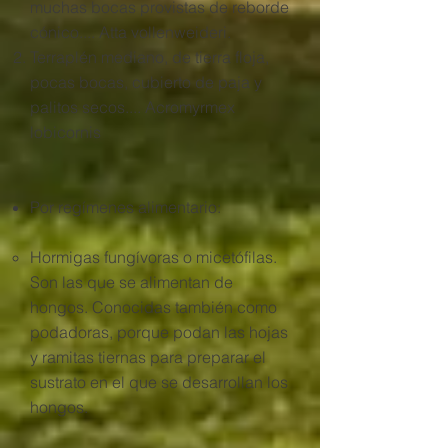
muchas bocas provistas de reborde
cónico.... Atta vollenweideri.
Terraplén mediano, de tierra floja,
pocas bocas, cubierto de paja y
palitos secos.... Acromyrmex
lobicornis
Por regímenes alimentario:
Hormigas fungívoras o micetófilas.
Son las que se alimentan de
hongos. Conocidas también como
podadoras, porque podan las hojas
y ramitas tiernas para preparar el
sustrato en el que se desarrollan los
hongos.