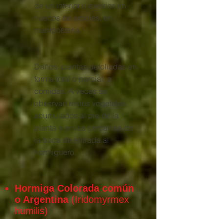
de un interior o exterior, en
huecos de árboles, en
mampostería.
Daños: plantas defoliadas en
forma total o parcial, o
comidas. A veces se
observan restos vegetales
acumulados al pie de la
planta o en las cercanías de
la boca de entrada al
hormiguero.
Hormiga Colorada común
o Argentina
(Iridomyrmex
humilis)