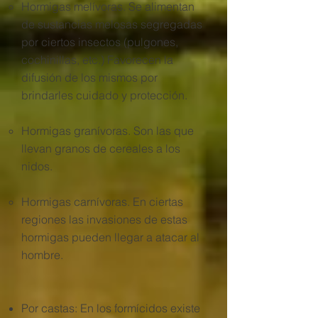
Hormigas melívoras. Se alimentan
de sustancias melosas segregadas
por ciertos insectos (pulgones,
cochinillas, etc.) Favorecen la
difusión de los mismos por
brindarles cuidado y protección.
Hormigas granívoras. Son las que
llevan granos de cereales a los
nidos.
Hormigas carnívoras. En ciertas
regiones las invasiones de estas
hormigas pueden llegar a atacar al
hombre.​​
Por castas:​ En los formícidos existe