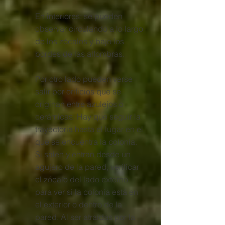
En interiores: se pueden
observar circulando a lo largo
de los zócalos y bajo los
bordes de las alfombras.
Por otro lado pueden verse
salir por orificios que se
originan entre azulejos o
cerámicas. Hay que seguir la
trayectoria hasta el lugar en el
que se encuentra la colonia.
Si salen y entran desde un
agujero de la pared, verificar
el zócalo del lado externo
para ver si la colonia está en
el exterior o dentro de la
pared. Al ser atraídas por la