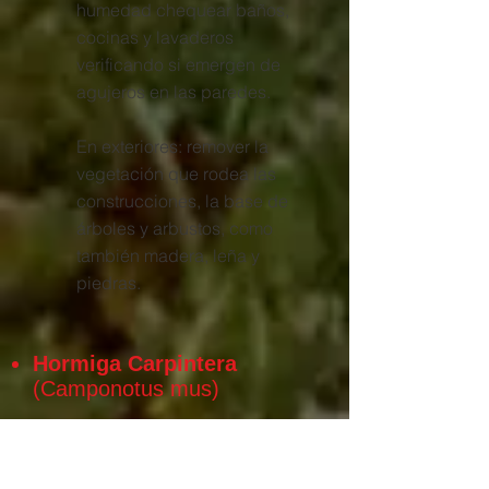
humedad chequear baños,
cocinas y lavaderos
verificando si emergen de
agujeros en las paredes.
En exteriores: remover la
vegetación que rodea las
construcciones, la base de
árboles y arbustos, como
también madera, leña y
piedras.
Hormiga Carpintera
(Camponotus mus)
Necesitan un ambiente
húmedo para establecer la