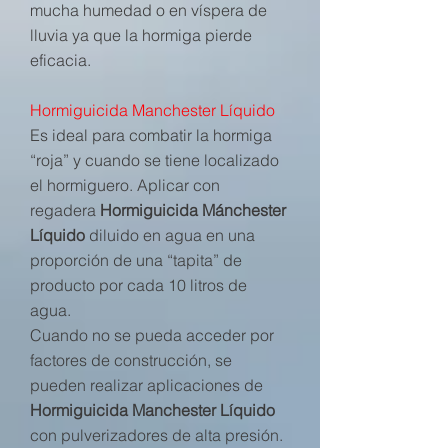
mucha humedad o en víspera de
lluvia ya que la hormiga pierde
eficacia.​
Hormiguicida Manchester Líquido
Es ideal para combatir la hormiga
“roja” y cuando se tiene localizado
el hormiguero. Aplicar con
regadera
Hormiguicida Mánchester
Líquido
diluido en agua en una
proporción de una “tapita” de
producto por cada 10 litros de
agua.
Cuando no se pueda acceder por
factores de construcción, se
pueden realizar aplicaciones de
Hormiguicida Manchester Líquido
con pulverizadores de alta presión.