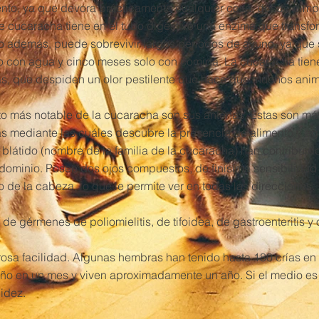
mento, ya que devora prácticamente cualquier cosa, desde pimp
e cucaracha tiene en el tubo digestivo una enzima que transf
ro además, puede sobrevivir largos períodos de ayuno, ya que
o con agua y cinco meses solo con comida. La cucaracha tien
s, que despiden un olor pestilente que hace que muchos anim
to más notable de la cucaracha son sus antenas. Estas son má
ias mediante las cuáles descubre la presencia de alimento y a
 blátido (nombre de la familia de la cucaracha) han contribu
 dominio. Posee dos ojos compuestos, de finísima sensibilidad 
 de la cabeza, lo que le permite ver en todas las direcciones.
de gérmenes de poliomielitis, de tifoidea, de gastroenteritis y
sa facilidad. Algunas hembras han tenido hasta 180 crías en 
o en un mes y viven aproximadamente un año. Si el medio es 
idez.