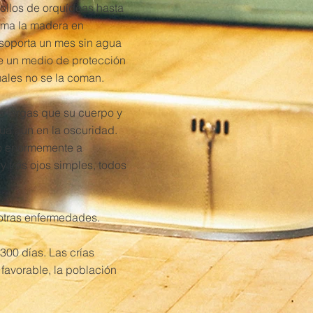
ollos de orquídeas hasta
orma la madera en
 soporta un mes sin agua
e un medio de protección
ales no se la coman.
s largas que su cuerpo y
gua aún en la oscuridad.
ido enormemente a
y tres ojos simples, todos
 otras enfermedades.
300 días. Las crías
favorable, la población