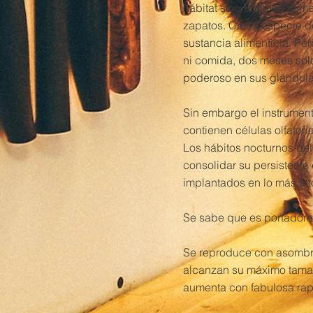
hábitat sino también ali
zapatos. Cierta especie d
sustancia alimenticia. Pe
ni comida, dos meses sol
poderoso en sus glándula
Sin embargo el instrumen
contienen células olfator
Los hábitos nocturnos del
consolidar su persistente
implantados en lo más alto
Se sabe que es portadora 
Se reproduce con asombro
alcanzan su máximo tamañ
aumenta con fabulosa rap