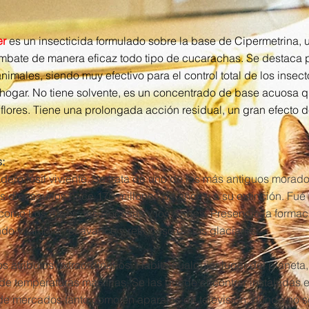
er
es un insecticida formulado sobre la base de Cipermetrina, u
ombate de manera eficaz todo tipo de cucarachas. Se destaca p
nimales, siendo muy efectivo para el control total de los insect
l hogar. No tiene solvente, es un concentrado de base acuosa 
 flores. Tiene una prolongada acción residual, un gran efecto 
:
ero fósil viviente. Se trata de uno de los más antiguos morado
os dinosaurios hace 170 millones de años y a su extinción. Fué 
omo Los Alpes, las Rocosas y los Andes. Presenció la formac
do y también el avance y retroceso de los glaciares.
s atributos extraordinarios. Habita cualquier lugar del planeta
de temperaturas más frías. Se las puede encontrar instaladas en
de mercados tanto como en aparatos de televisión, donde no s