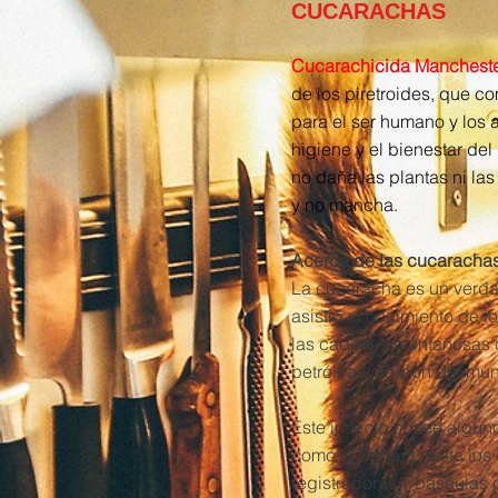
CUCARACHAS
Cucarachicida Manchest
de los piretroides, que c
para el ser humano y los a
higiene y el bienestar de
no daña las plantas ni las
y no mancha.
Acerca de las cucarachas
La cucaracha es un verdad
asistió al nacimiento de l
las cadenas montañosas c
petróleo y carbón del mun
Este insecto posee alguno
como el Sahara hasta los 
registradoras y básculas 