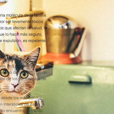
na molécula de la familia
or ser levemente tóxico
os que afectan la salud, la
que lo hace más seguro,
de expulsión, es repelente
res de La Tierra, ya que
testigo de la formación de
ión de los yacimientos de
, desde los más cálidos
 intersticios de cajas
ólo encuentra un cálido